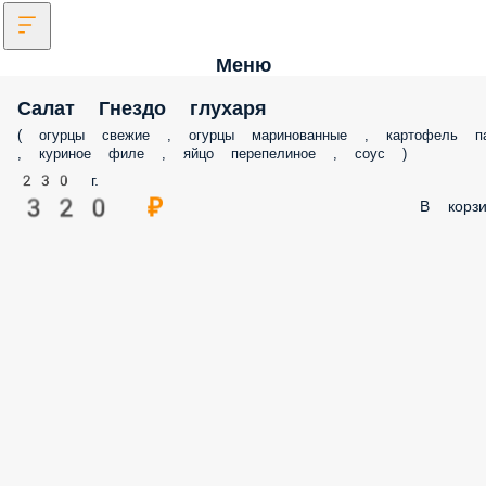
Меню
Салат Гнездо глухаря
( огурцы свежие , огурцы маринованные , картофель п
, куриное филе , яйцо перепелиное , соус )
230 г.
320 ₽
В корзи