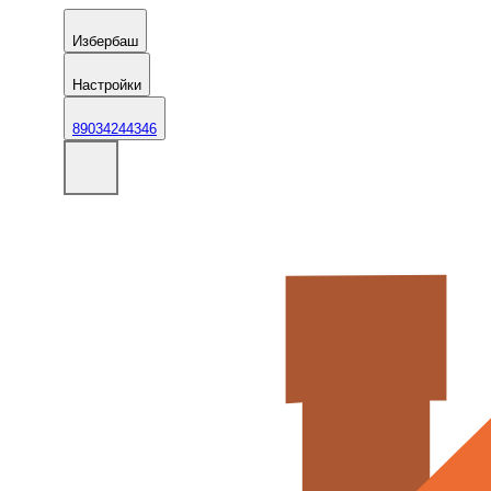
Избербаш
Настройки
89034244346