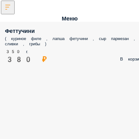
Меню
Феттучини
( куриное филе , лапша фетучини , сыр пармезан ,
сливки , грибы )
350 г.
380 ₽
В корзи