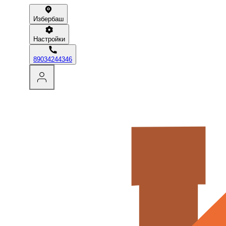
Избербаш
Настройки
89034244346