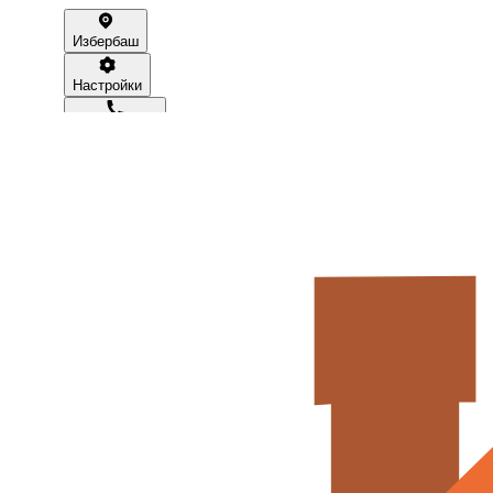
Избербаш
Настройки
89034244346