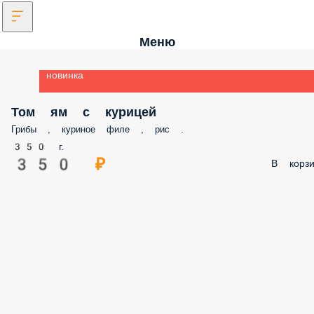
Меню
новинка
Том ям с курицей
Грибы , куриное филе , рис .
350 г.
350 ₽
В корзи