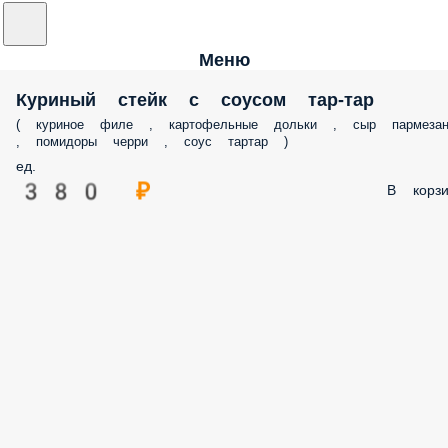
Меню
Куриный стейк с соусом тар-тар
( куриное филе , картофельные дольки , сыр пармеза
, помидоры черри , соус тартар )
ед.
380 ₽
В корзи