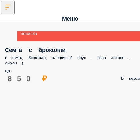
Меню
новинка
Семга с броколли
( семга, брокколи, сливочный соус , икра лосося ,
лимон )
ед.
850 ₽
В корзи