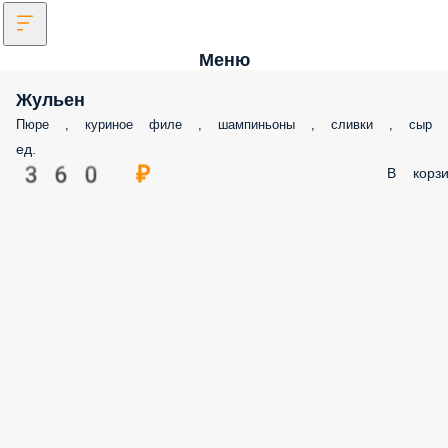
Меню
Жульен
Пюре , куриное филе , шампиньоны , сливки , сыр
ед.
360 ₽
В корзи